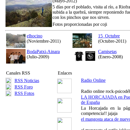
(Mayo-2012)
5 días por el poblado, visita al río, a Riof
subida a la quebrá, siempre reponiendo fu
con los pinchos que nos sirven.
Fotos proporcionadas por coji
elhocino
15_Octubre
(Noviembre-2011)
(Octubre-2011)
BodaPatxi-Ainara
Camisetas
(Julio-2009)
(Enero-2008)
Canales RSS
Enlaces
Radio Online
RSS Noticias
RSS Foro
Radio online rock-psicodél
RSS Fotos
LA HORCAJADA en Pue
de España
La Horcajada en la pág
competencia!! jajaja
el mangosta ataca de nuev