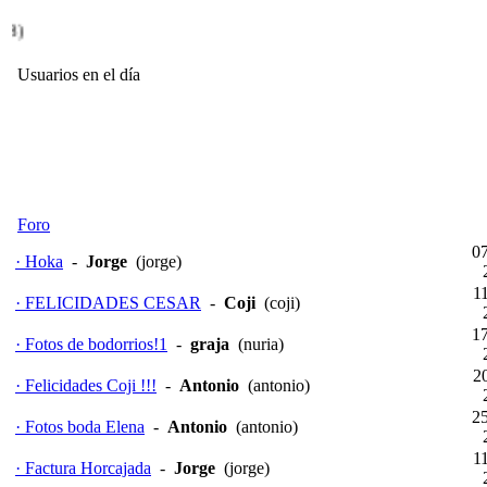
Hoy Cumplen Años:
miguel.
- En los pró
Usuarios en el día
Foro
07
· Hoka
-
Jorge
(jorge)
1
· FELICIDADES CESAR
-
Coji
(coji)
17
· Fotos de bodorrios!1
-
graja
(nuria)
2
· Felicidades Coji !!!
-
Antonio
(antonio)
25
· Fotos boda Elena
-
Antonio
(antonio)
1
· Factura Horcajada
-
Jorge
(jorge)