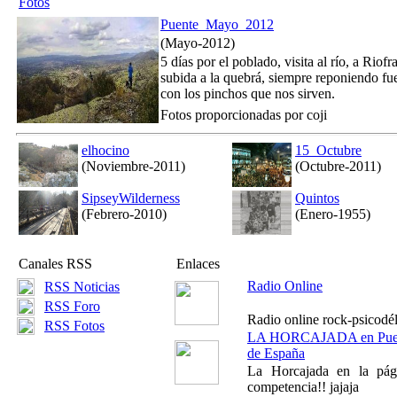
Fotos
Puente_Mayo_2012
(Mayo-2012)
5 días por el poblado, visita al río, a Riof
subida a la quebrá, siempre reponiendo fu
con los pinchos que nos sirven.
Fotos proporcionadas por coji
elhocino
15_Octubre
(Noviembre-2011)
(Octubre-2011)
SipseyWilderness
Quintos
(Febrero-2010)
(Enero-1955)
Canales RSS
Enlaces
Radio Online
RSS Noticias
RSS Foro
Radio online rock-psicodél
RSS Fotos
LA HORCAJADA en Pue
de España
La Horcajada en la pág
competencia!! jajaja