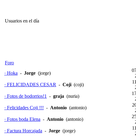
- En los próximos días cumplen años:
Ped
Usuarios en el día
Foro
07
· Hoka
-
Jorge
(jorge)
1
· FELICIDADES CESAR
-
Coji
(coji)
17
· Fotos de bodorrios!1
-
graja
(nuria)
2
· Felicidades Coji !!!
-
Antonio
(antonio)
25
· Fotos boda Elena
-
Antonio
(antonio)
1
· Factura Horcajada
-
Jorge
(jorge)