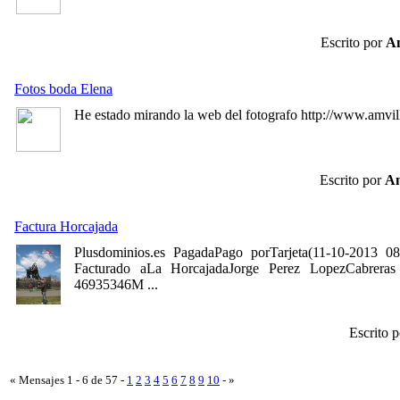
Escrito por
An
Fotos boda Elena
He estado mirando la web del fotografo http://www.amvill
Escrito por
An
Factura Horcajada
Plusdominios.es PagadaPago porTarjeta(11-10-2013 08
Facturado aLa HorcajadaJorge Perez LopezCabrera
46935346M ...
Escrito 
« Mensajes 1 - 6 de 57 -
1
2
3
4
5
6
7
8
9
10
- »