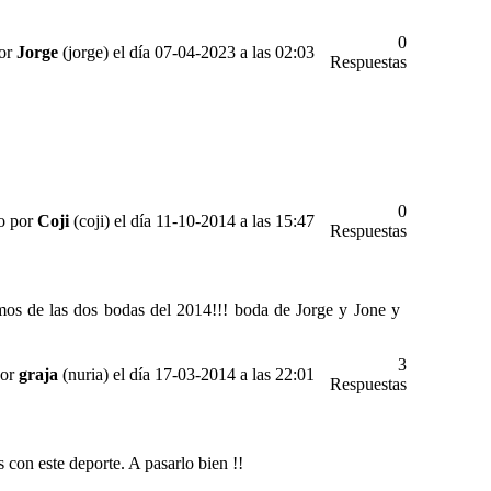
0
por
Jorge
(jorge) el día 07-04-2023 a las 02:03
Respuestas
0
to por
Coji
(coji) el día 11-10-2014 a las 15:47
Respuestas
mos de las dos bodas del 2014!!! boda de Jorge y Jone y
3
por
graja
(nuria) el día 17-03-2014 a las 22:01
Respuestas
 con este deporte. A pasarlo bien !!